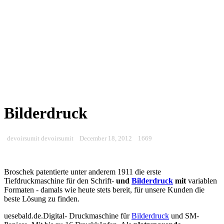
Bilderdruck
devoirsumit devoirsumit
December 18, 2012
1669
Broschek patentierte unter anderem 1911 die erste
Tiefdruckmaschine für den Schrift-
u
n
d
Bilderdruck
m
i
t
variablen
Formaten - damals wie heute stets bereit, für unsere Kunden die
beste Lösung zu finden.
uesebald.de.Digital- Druckmaschine für
Bilderdruck
und SM-