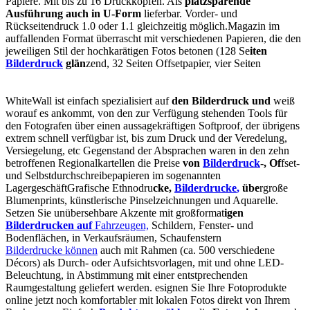
Papiere. Mit bis zu 16 Druckköpfen. Als
platzsparende
Ausführung auch in U-Form
lieferbar. Vorder- und
Rückseitendruck 1.0 oder 1.1 gleichzeitig möglich.Magazin im
auffallenden Format überrascht mit verschiedenen Papieren, die den
jeweiligen Stil der hochkarätigen Fotos betonen (128 Se
it
e
n
Bilderdruck
g
l
än
zend, 32 Seiten Offsetpapier, vier Seiten
WhiteWall ist einfach spezialisiert auf
d
e
n
Bilderdruck
u
n
d
weiß
worauf es ankommt, von den zur Verfügung stehenden Tools für
den Fotografen über einen aussagekräftigen Softproof, der übrigens
extrem schnell verfügbar ist, bis zum Druck und der Veredelung,
Versiegelung, etc Gegenstand der Absprachen waren in den zehn
betroffenen Regionalkartellen die Preise
v
o
n
Bilderdruck
-
,
Of
fset-
und Selbstdurchschreibepapieren im sogenannten
LagergeschäftGrafische Ethnodru
ck
e
,
Bilderdrucke
,
ü
be
rgroße
Blumenprints, künstlerische Pinselzeichnungen und Aquarelle.
Setzen Sie unübersehbare Akzente mit großformat
ig
e
n
Bilderdrucken
a
u
f
Fahrzeugen,
Schildern, Fenster- und
Bodenflächen, in Verkaufsräumen, Schaufenstern
Bilderdrucke können
auch mit Rahmen (ca. 500 verschiedene
Décors) als Durch- oder Aufsichtsvorlagen, mit und ohne LED-
Beleuchtung, in Abstimmung mit einer entstprechenden
Raumgestaltung geliefert werden. esignen Sie Ihre Fotoprodukte
online jetzt noch komfortabler mit lokalen Fotos direkt von Ihrem