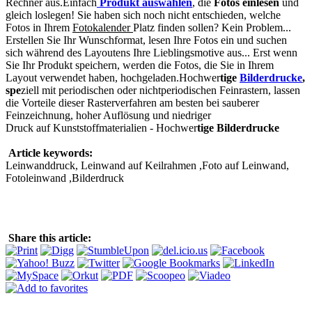
Rechner aus.Einfach
Produkt auswählen
, die
Fotos einlesen
und
gleich loslegen! Sie haben sich noch nicht entschieden, welche
Fotos in Ihrem
Fotokalender
Platz finden sollen? Kein Problem...
Erstellen Sie Ihr Wunschformat, lesen Ihre Fotos ein und suchen
sich während des Layoutens Ihre Lieblingsmotive aus... Erst wenn
Sie Ihr Produkt speichern, werden die Fotos, die Sie in Ihrem
Layout verwendet haben, hochgeladen.Hochwer
ti
g
e
Bilderdrucke
,
s
pe
ziell mit periodischen oder nichtperiodischen Feinrastern, lassen
die Vorteile dieser Rasterverfahren am besten bei sauberer
Feinzeichnung, hoher Auflösung und niedriger
Druck auf Kunststoffmaterialien - Hochwer
ti
g
e
Bilderdrucke
Article keywords:
Leinwanddruck, Leinwand auf Keilrahmen ,Foto auf Leinwand,
Fotoleinwand ,Bilderdruck
Share this article: